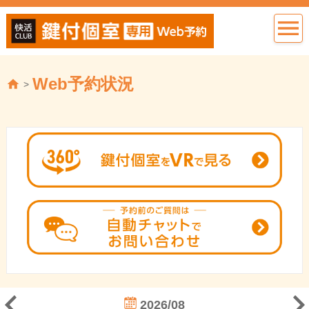
Web予約状況
>
2026/08