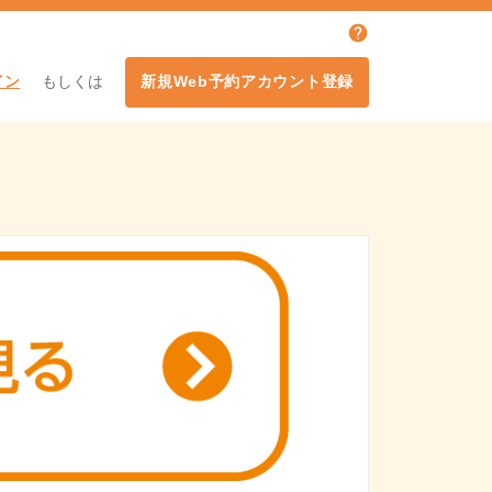
イン
もしくは
新規Web予約アカウント登録