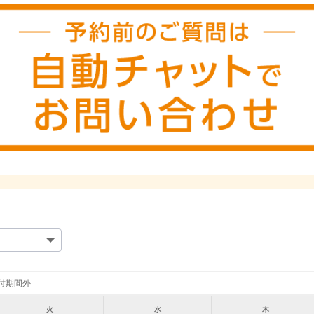
付期間外
火
水
木