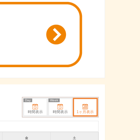
Day
Week
時間表示
時間表示
1ヶ月表示
金
土