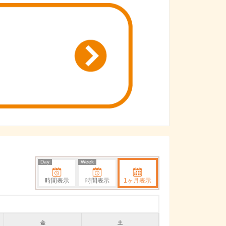
Day
Week
時間表示
時間表示
1ヶ月表示
金
土