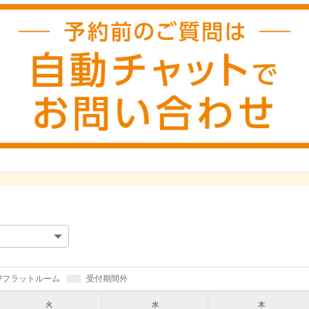
IPフラットルーム
受付期間外
火
水
木